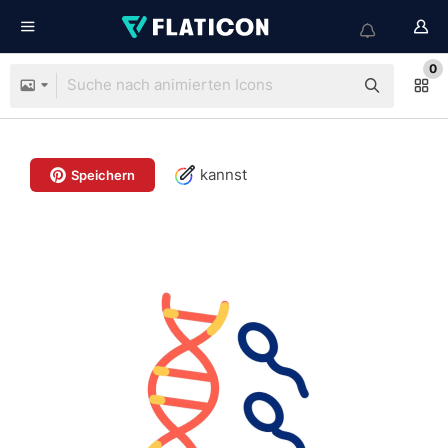
0
kannst
Speichern