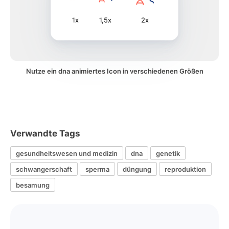
1x
1,5x
2x
Nutze ein dna animiertes Icon in verschiedenen Größen
Verwandte Tags
gesundheitswesen und medizin
dna
genetik
schwangerschaft
sperma
düngung
reproduktion
besamung