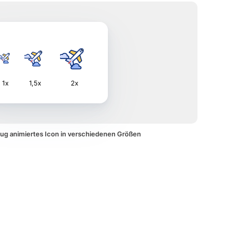
1x
1,5x
2x
eug animiertes Icon in verschiedenen Größen