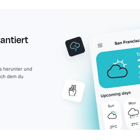
rantiert
is herunter und
ach dem du