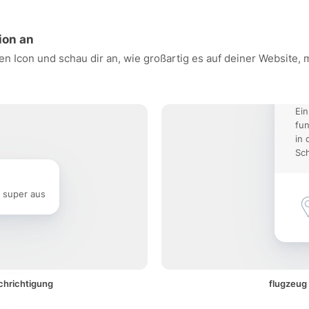
ion an
en Icon und schau dir an, wie großartig es auf deiner Website,
Ein
fun
in 
Sch
e super aus
chrichtigung
flugzeug 