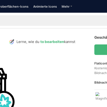
oberflächen-Icons
Animierte Icons
Mehr
Geschäf
Lerne, wie du
to bearbeiten
kannst
Flaticon
Kostenl
Bildnac
Bildnach