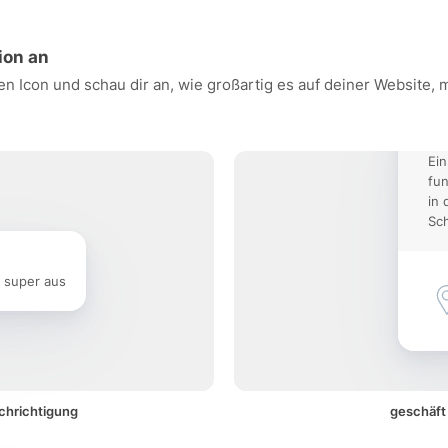
ion an
en Icon und schau dir an, wie großartig es auf deiner Website,
Ein
fun
in 
Sch
e super aus
achrichtigung
geschäft 