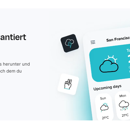
rantiert
is herunter und
ach dem du