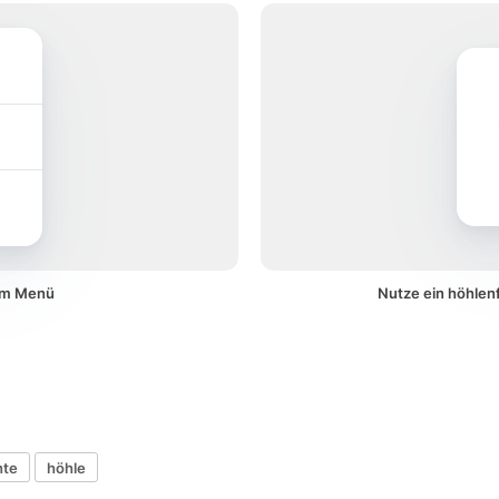
nem Menü
Nutze ein höhlen
hte
höhle