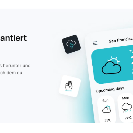
rantiert
is herunter und
ach dem du