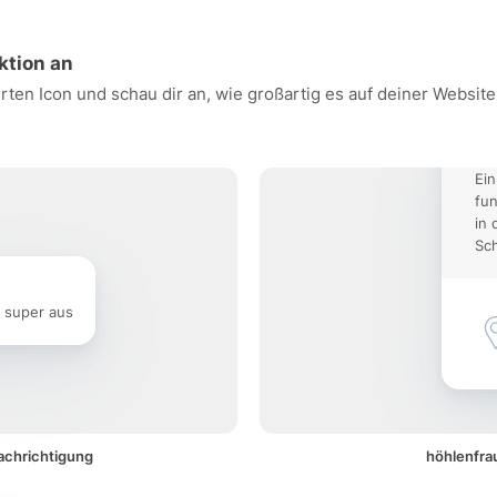
ktion an
rten Icon und schau dir an, wie großartig es auf deiner Websi
Ein
fun
in 
Sch
e super aus
achrichtigung
höhlenfrau