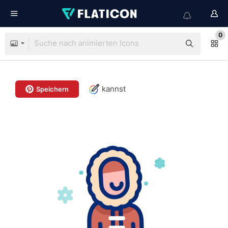
0
kannst
Speichern