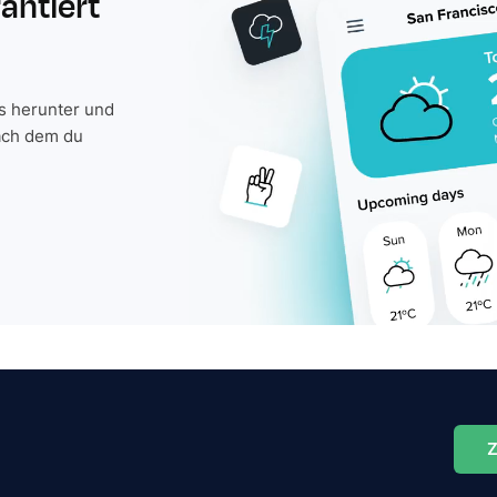
rantiert
is herunter und
ach dem du
Z