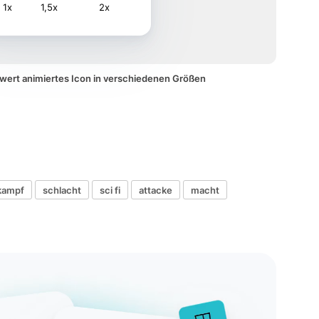
1x
1,5x
2x
hwert animiertes Icon in verschiedenen Größen
kampf
schlacht
sci fi
attacke
macht