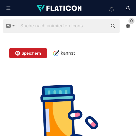
0
kannst
Speichern