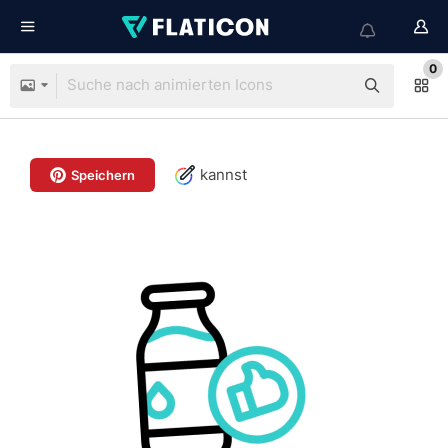
0
kannst
Speichern