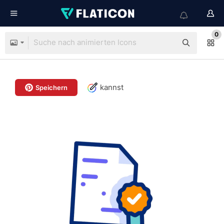
0
kannst
Speichern