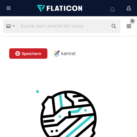
0
kannst
Speichern