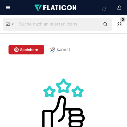
0
kannst
Speichern