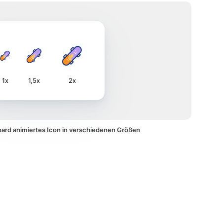
1x
1,5x
2x
oard animiertes Icon in verschiedenen Größen