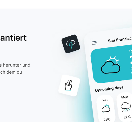
rantiert
is herunter und
ach dem du