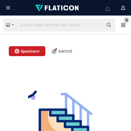
0
kannst
Speichern