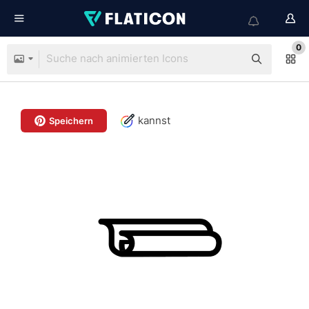
0
kannst
Speichern