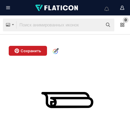
0
Сохранить