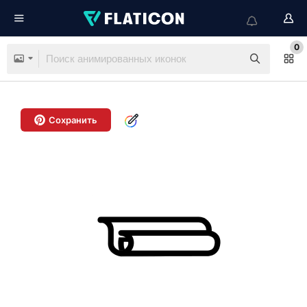
0
Сохранить