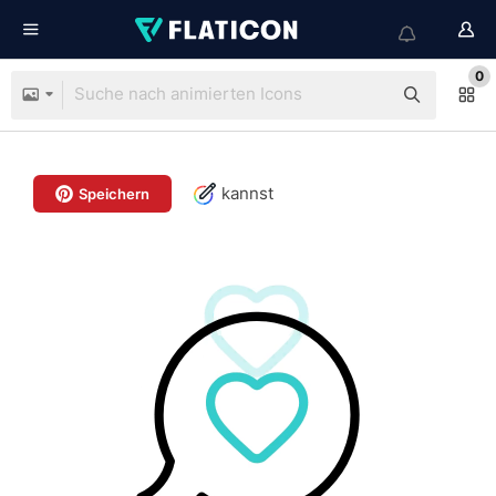
0
kannst
Speichern