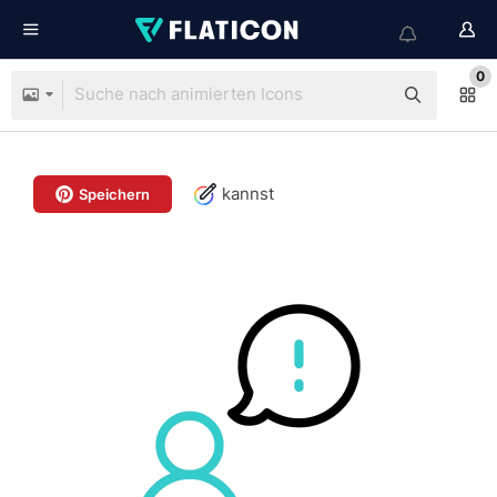
0
kannst
Speichern