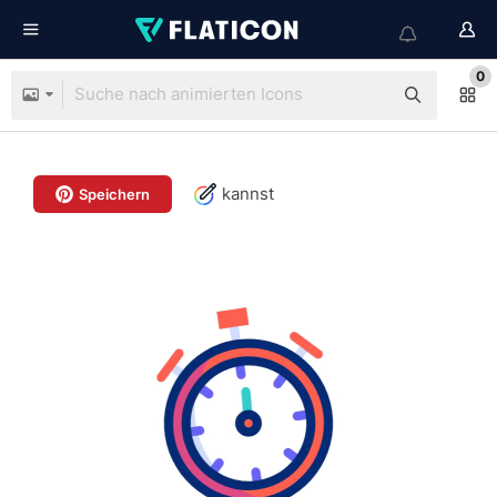
0
kannst
Speichern