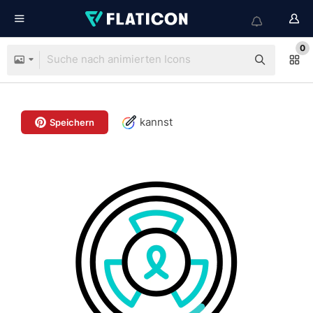
0
kannst
Speichern