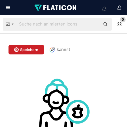
0
kannst
Speichern