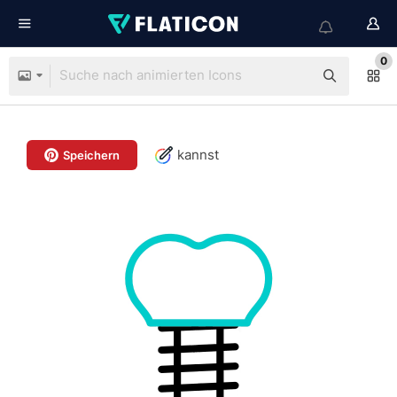
0
kannst
Speichern