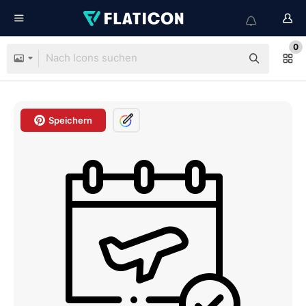
0
Speichern