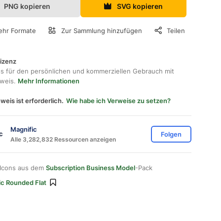
PNG kopieren
SVG kopieren
hr Formate
Zur Sammlung hinzufügen
Teilen
lizenz
os für den persönlichen und kommerziellen Gebrauch mit
hweis.
Mehr Informationen
weis ist erforderlich.
Wie habe ich Verweise zu setzen?
Magnific
Folgen
Alle 3,282,832 Ressourcen anzeigen
 Icons aus dem
Subscription Business Model
-Pack
ic Rounded Flat