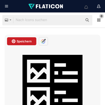
0
Speichern