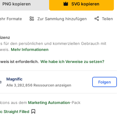
PNG kopieren
SVG kopieren
hr Formate
Zur Sammlung hinzufügen
Teilen
lizenz
os für den persönlichen und kommerziellen Gebrauch mit
hweis.
Mehr Informationen
weis ist erforderlich.
Wie habe ich Verweise zu setzen?
Magnific
Folgen
Alle 3,282,856 Ressourcen anzeigen
 Icons aus dem
Marketing Automation
-Pack
c Straight Filled