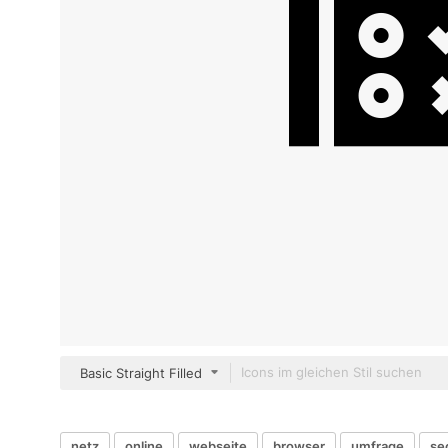
Basic Straight Filled
netz
online
webseite
browser
umfrage
se