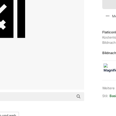
Me
Flaticon
Kostenl
Bildnac
Bildnach
Weitere
Stil:
Basi
o und web