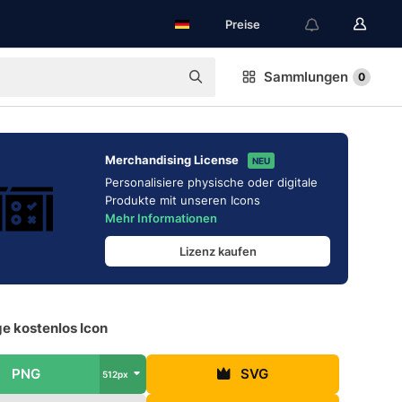
Preise
Sammlungen
0
Merchandising License
NEU
Personalisiere physische oder digitale
Produkte mit unseren Icons
Mehr Informationen
Lizenz kaufen
e kostenlos Icon
PNG
SVG
512px