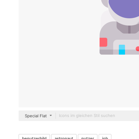
Special Flat
benutzerbild
astronaut
nutzer
job