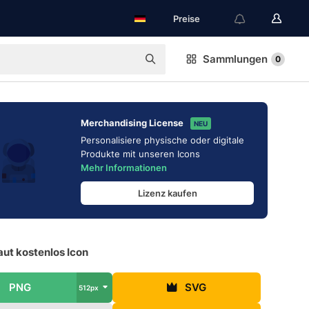
Preise
Sammlungen
0
Merchandising License
NEU
Personalisiere physische oder digitale
Produkte mit unseren Icons
Mehr Informationen
Lizenz kaufen
ut kostenlos Icon
PNG
SVG
512px