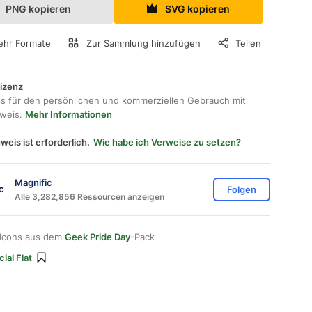
PNG kopieren
SVG kopieren
hr Formate
Zur Sammlung hinzufügen
Teilen
lizenz
os für den persönlichen und kommerziellen Gebrauch mit
hweis.
Mehr Informationen
weis ist erforderlich.
Wie habe ich Verweise zu setzen?
Magnific
Folgen
Alle 3,282,856 Ressourcen anzeigen
 Icons aus dem
Geek Pride Day
-Pack
ial Flat