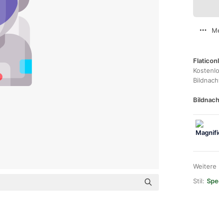
Me
Flaticon
Kostenl
Bildnac
Bildnach
Weitere
Stil:
Spec