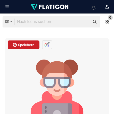
0
Speichern