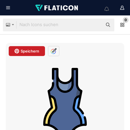
0
Speichern