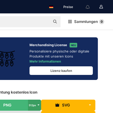
Preise
Sammlungen
0
Merchandising License
NEU
Personalisiere physische oder digitale
Produkte mit unseren Icons
Mehr Informationen
Lizenz kaufen
htung kostenlos Icon
PNG
SVG
512px