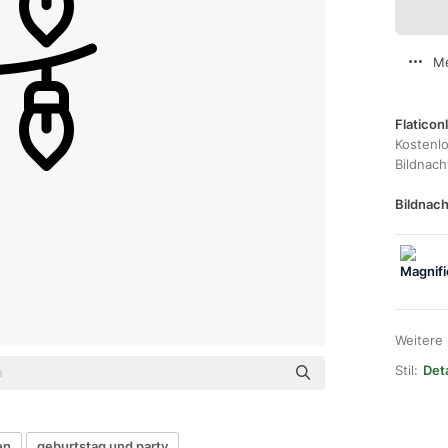
Me
Flaticon
Kostenl
Bildnac
Bildnach
Weitere
Stil:
Det
en
geburtstag und party