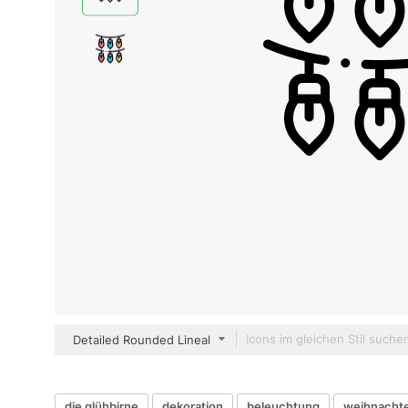
Detailed Rounded Lineal
die glühbirne
dekoration
beleuchtung
weihnacht