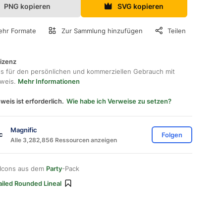
PNG kopieren
SVG kopieren
hr Formate
Zur Sammlung hinzufügen
Teilen
lizenz
os für den persönlichen und kommerziellen Gebrauch mit
hweis.
Mehr Informationen
weis ist erforderlich.
Wie habe ich Verweise zu setzen?
Magnific
Folgen
Alle 3,282,856 Ressourcen anzeigen
 Icons aus dem
Party
-Pack
ailed Rounded Lineal