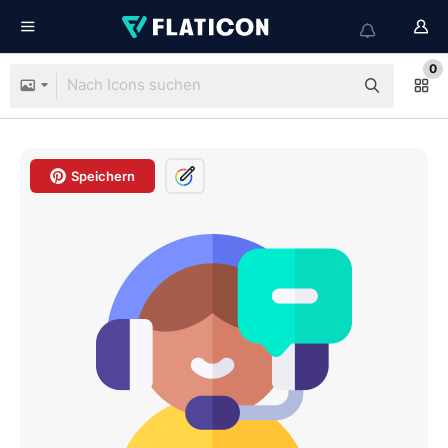
0
Speichern