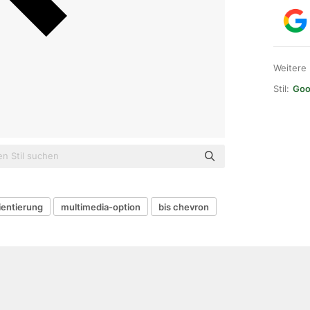
Weitere
Stil:
Goo
ientierung
multimedia-option
bis chevron