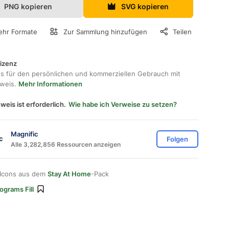
PNG kopieren
SVG kopieren
hr Formate
Zur Sammlung hinzufügen
Teilen
lizenz
os für den persönlichen und kommerziellen Gebrauch mit
hweis.
Mehr Informationen
weis ist erforderlich.
Wie habe ich Verweise zu setzen?
Magnific
Folgen
Alle 3,282,856 Ressourcen anzeigen
 Icons aus dem
Stay At Home
-Pack
ograms Fill