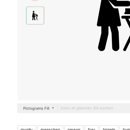
Pictograms Fill
musik-
menschen
person
frau
bügeln
hum