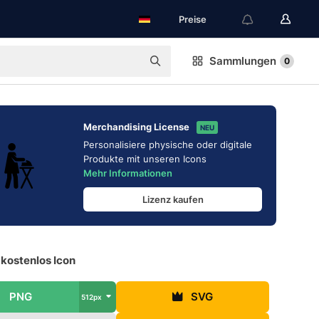
Preise
Sammlungen
0
Merchandising License
NEU
Personalisiere physische oder digitale
Produkte mit unseren Icons
Mehr Informationen
Lizenz kaufen
kostenlos Icon
PNG
SVG
512px