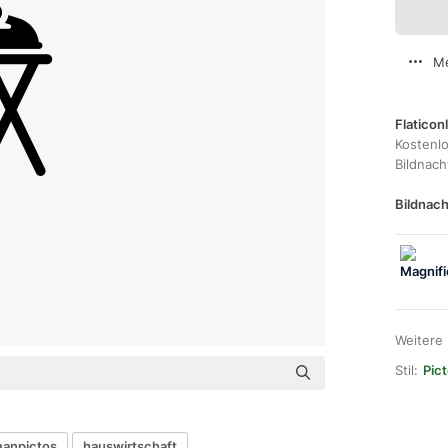
Me
Flaticon
Kostenl
Bildnac
Bildnach
Weitere
Stil:
Pict
anpictos
hauswirtschaft