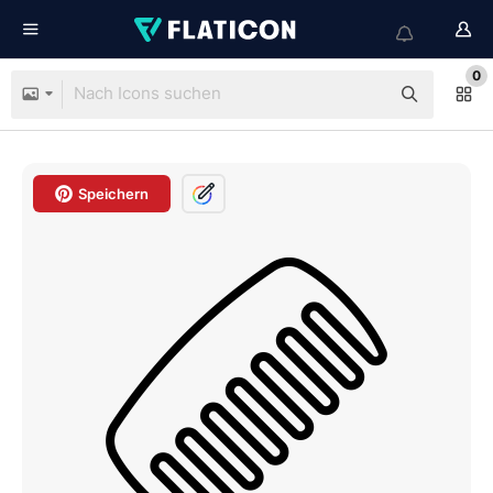
0
Speichern