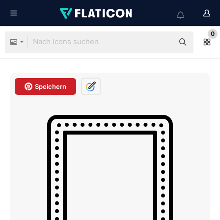
0
Speichern