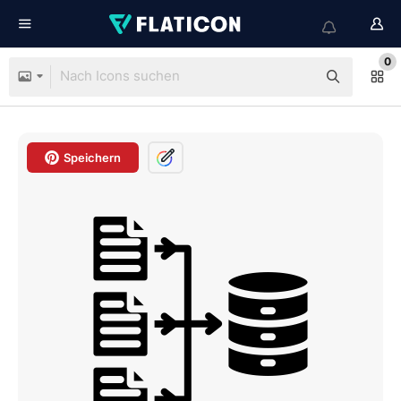
0
Speichern