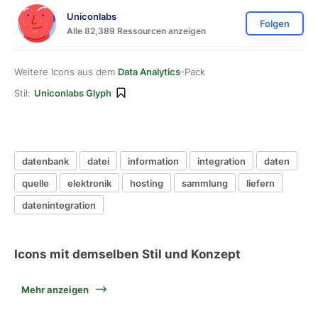
Uniconlabs
Folgen
Alle 82,389 Ressourcen anzeigen
Weitere Icons aus dem
Data Analytics
-Pack
Stil:
Uniconlabs Glyph
datenbank
datei
information
integration
daten
quelle
elektronik
hosting
sammlung
liefern
datenintegration
Icons mit demselben Stil und Konzept
Mehr anzeigen