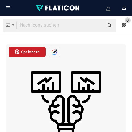
0
Speichern