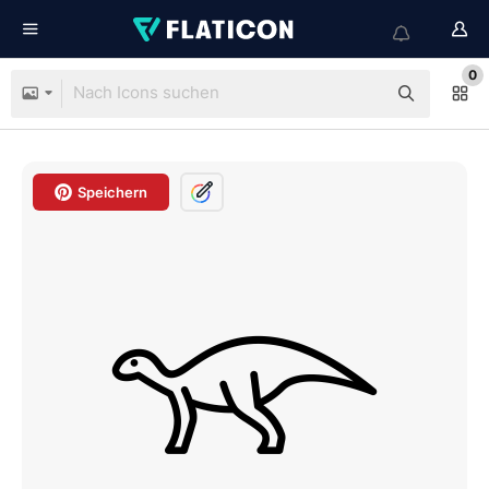
0
Speichern