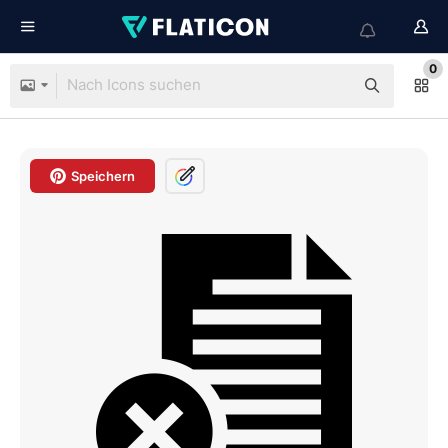
0
Speichern