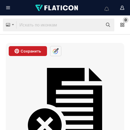
0
Сохранить