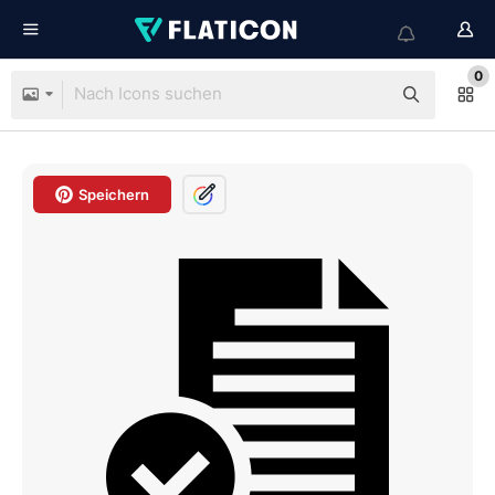
0
Speichern