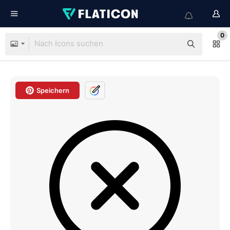
0
Speichern