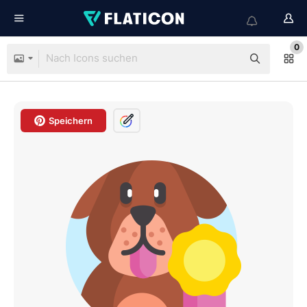
0
Speichern