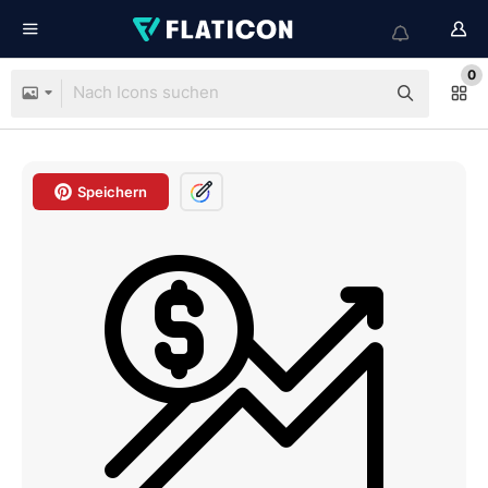
0
Speichern