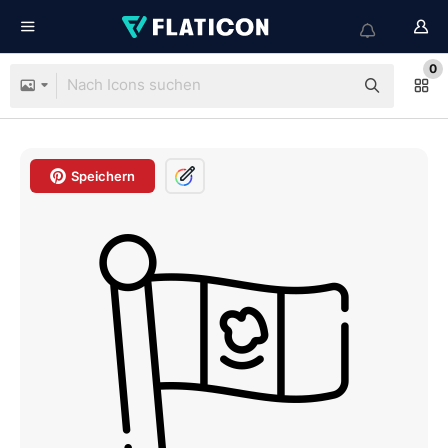
0
Speichern