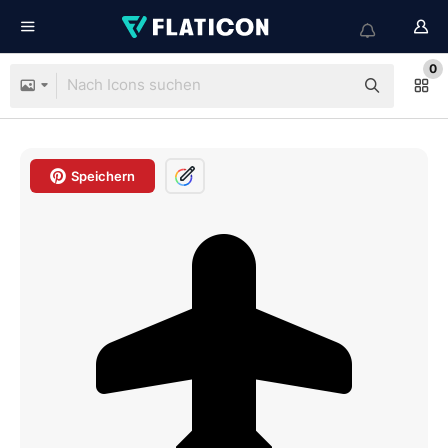
0
Speichern