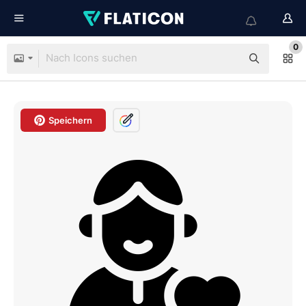
0
Speichern