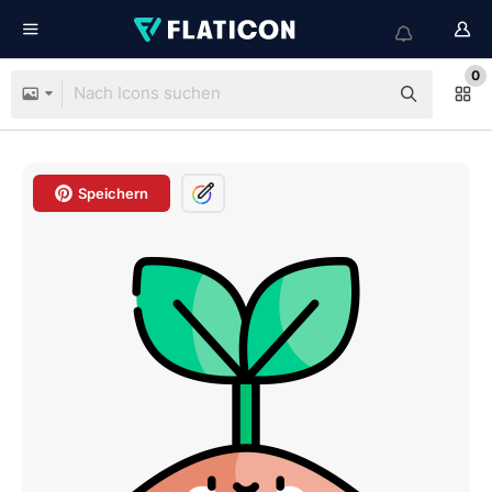
0
Speichern