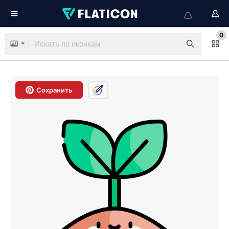
0
Сохранить