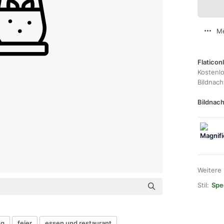
Me
Flaticon
Kostenl
Bildnac
Bildnach
Weitere
Stil:
Spec
ng
feier
essen und restaurant