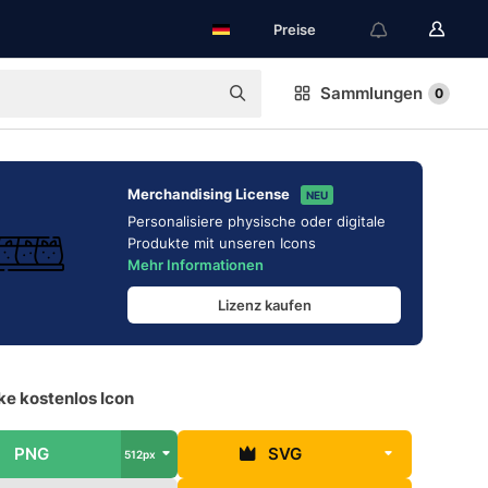
Preise
Sammlungen
0
Merchandising License
NEU
Personalisiere physische oder digitale
Produkte mit unseren Icons
Mehr Informationen
Lizenz kaufen
ke kostenlos Icon
PNG
SVG
512px