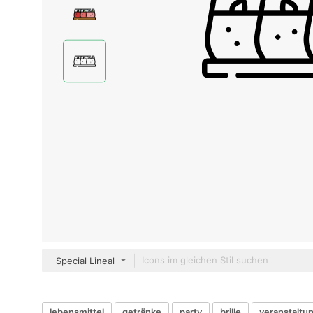
Special Lineal
lebensmittel
getränke
party
brille
veranstaltu