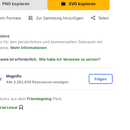
PNG kopieren
SVG kopieren
hr Formate
Zur Sammlung hinzufügen
Teilen
lizenz
os für den persönlichen und kommerziellen Gebrauch mit
hweis.
Mehr Informationen
weis ist erforderlich.
Wie habe ich Verweise zu setzen?
Magnific
Folgen
Alle 3,282,856 Ressourcen anzeigen
 Icons aus dem
Friendsgiving
-Pack
ial Lineal